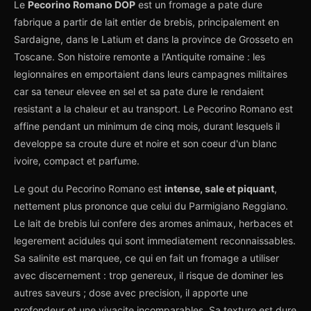
Le
Pecorino Romano DOP
est un fromage a pate dure
fabrique a partir de lait entier de brebis, principalement en
Sardaigne, dans le Latium et dans la province de Grosseto en
Toscane. Son histoire remonte a l'Antiquite romaine : les
legionnaires en emportaient dans leurs campagnes militaires
car sa teneur elevee en sel et sa pate dure le rendaient
resistant a la chaleur et au transport. Le Pecorino Romano est
affine pendant un minimum de cinq mois, durant lesquels il
developpe sa croute dure et noire et son coeur d'un blanc
ivoire, compact et parfume.
Le gout du Pecorino Romano est
intense, sale et piquant
,
nettement plus prononce que celui du Parmigiano Reggiano.
Le lait de brebis lui confere des aromes animaux, herbaces et
legerement acidules qui sont immediatement reconnaissables.
Sa salinite est marquee, ce qui en fait un fromage a utiliser
avec discernement : trop genereux, il risque de dominer les
autres saveurs ; dose avec precision, il apporte une
profondeur et une vivacite incomparables. Sa texture est dure