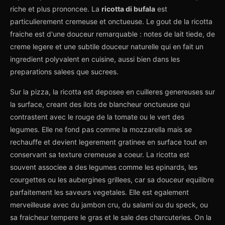
riche et plus prononcee. La
ricotta di bufala
est
particulierement cremeuse et onctueuse. Le gout de la ricotta
fraiche est d'une douceur remarquable : notes de lait tiede, de
creme legere et une subtile douceur naturelle qui en fait un
ingredient polyvalent en cuisine, aussi bien dans les
preparations salees que sucrees.
Sur la pizza, la ricotta est deposee en cuilleres genereuses sur
la surface, creant des ilots de blancheur onctueuse qui
contrastent avec le rouge de la tomate ou le vert des
legumes. Elle ne fond pas comme la mozzarella mais se
rechauffe et devient legerement gratinee en surface tout en
conservant sa texture cremeuse a coeur. La ricotta est
souvent associee a des legumes comme les epinards, les
courgettes ou les aubergines grillees, car sa douceur equilibre
parfaitement les saveurs vegetales. Elle est egalement
merveilleuse avec du jambon cru, du salami ou du speck, ou
sa fraicheur tempere le gras et le sale des charcuteries. On la