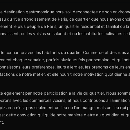
 une destination gastronomique hors-sol, deconnectee de son envir
ssu du 15e arrondissement de Paris, ce quartier que nous avons chois
sement le plus peuple de Paris, un quartier residentiel et familial ou l
naissent, ou les voisins se saluent et ou les habitudes culinaires se
de confiance avec les habitants du quartier Commerce et des rues 
iennent chaque semaine, parfois plusieurs fois par semaine, et qui ont 
onnaissons leurs preferences, leurs allergies, les prenoms de leurs e
factions de notre metier, et elle nourrit notre motivation quotidienne 
e egalement par notre participation a la vie du quartier. Nous somm
orons avec les commerces voisins, et nous contribuons a l'animation
zzeria n'est pas seulement un lieu ou l'on mange, mais un lieu qui part
t cette conviction qui guide notre maniere d'etre au quotidien et qui 
nt.