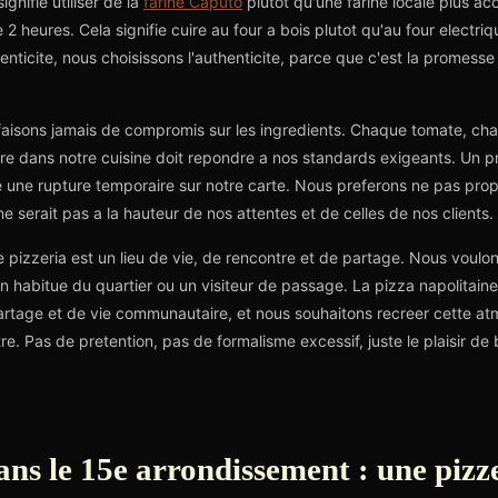
ignifie utiliser de la
farine Caputo
plutot qu'une farine locale plus acc
 2 heures. Cela signifie cuire au four a bois plutot qu'au four electr
uthenticite, nous choisissons l'authenticite, parce que c'est la promes
e faisons jamais de compromis sur les ingredients. Chaque tomate, c
ntre dans notre cuisine doit repondre a nos standards exigeants. Un pr
ie une rupture temporaire sur notre carte. Nous preferons ne pas prop
 serait pas a la hauteur de nos attentes et de celles de nos clients.
re pizzeria est un lieu de vie, de rencontre et de partage. Nous voul
t un habitue du quartier ou un visiteur de passage. La pizza napolitain
rtage et de vie communautaire, et nous souhaitons recreer cette a
e. Pas de pretention, pas de formalisme excessif, juste le plaisir de
ns le 15e arrondissement : une pizz