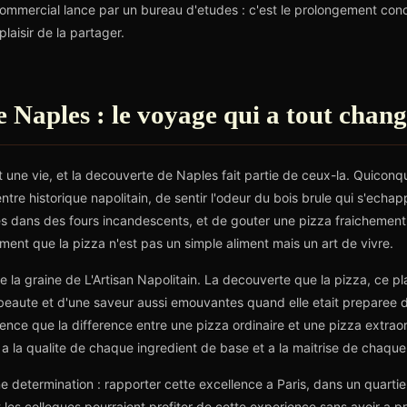
commercial lance par un bureau d'etudes : c'est le prolongement conc
plaisir de la partager.
 Naples : le voyage qui a tout chan
 une vie, et la decouverte de Naples fait partie de ceux-la. Quiconq
tre historique napolitain, de sentir l'odeur du bois brule qui s'echap
ues dans des fours incandescents, et de gouter une pizza fraichement 
ent que la pizza n'est pas un simple aliment mais un art de vivre.
e la graine de L'Artisan Napolitain. La decouverte que la pizza, ce plat
beaute et d'une saveur aussi emouvantes quand elle etait preparee d
ence que la difference entre une pizza ordinaire et une pizza extraord
a la qualite de chaque ingredient de base et a la maitrise de chaque
 determination : rapporter cette excellence a Paris, dans un quartier
et les collegues pourraient profiter de cette experience sans avoir a 