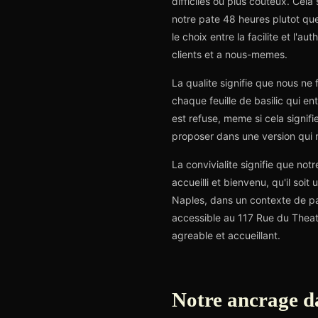
difficiles ou plus couteux. Cela s
notre pate 48 heures plutot que
le choix entre la facilite et l'a
clients et a nous-memes.
La qualite signifie que nous n
chaque feuille de basilic qui e
est refuse, meme si cela signif
proposer dans une version qui ne
La convivialite signifie que not
accueilli et bienvenu, qu'il soi
Naples, dans un contexte de pa
accessible au 117 Rue du Theatr
agreable et accueillant.
Notre ancrage da