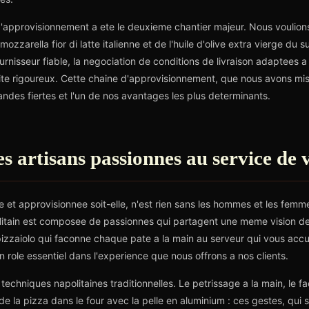
re d'approvisionnement a ete le deuxieme chantier majeur. Nous vouli
ozzarella fior di latte italienne et de l'huile d'olive extra vierge du s
fournisseur fiable, la negociation de conditions de livraison adaptees 
ite rigoureux. Cette chaine d'approvisionnement, que nous avons mis
andes fiertes et l'un de nos avantages les plus determinants.
s artisans passionnes au service de v
e et approvisionnee soit-elle, n'est rien sans les hommes et les femm
politain est composee de passionnes qui partagent une meme vision d
 pizzaiolo qui faconne chaque pate a la main au serveur qui vous accu
role essentiel dans l'experience que nous offrons a nos clients.
techniques napolitaines traditionnelles. Le petrissage a la main, le 
n de la pizza dans le four avec la pelle en aluminium : ces gestes, qu